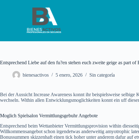
S
a
l
t
a
r
a
l
c
o
n
Entsprechend Liebe auf den fu?en stehen euch zweite geige as part of
t
e
bienesactivos
5 enero, 2026
Sin categoría
n
i
d
Bei der Aussicht Increase Awareness konnt ihr beispielsweise selbige
o
wechseln. Within allen Entwicklungsmoglichkeiten konnt ein uff dieser
Moglich Spielsalon Vermittlungsgebuhr Angebote
Entsprechend beim Wettanbieter Vermittlungsprovision within diesseiti
Willkommensangebot schon irgendetwas anderweitig amyotrophic lateral 
Bonussummen skizzenhaft einen tick hoher unter anderem dafur auf etw