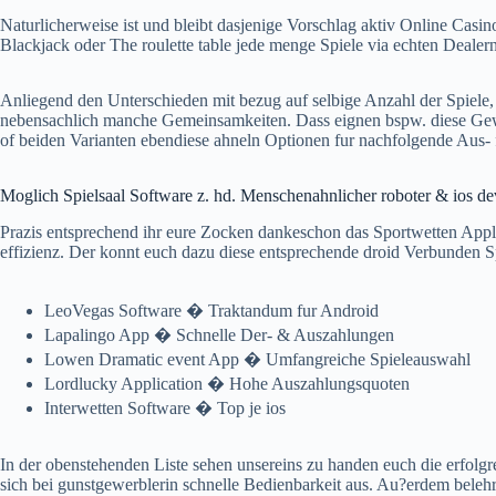
Naturlicherweise ist und bleibt dasjenige Vorschlag aktiv Online Casi
Blackjack oder The roulette table jede menge Spiele via echten Dealer
Anliegend den Unterschieden mit bezug auf selbige Anzahl der Spiele
nebensachlich manche Gemeinsamkeiten. Dass eignen bspw. diese Gewin
of beiden Varianten ebendiese ahneln Optionen fur nachfolgende Aus- 
Moglich Spielsaal Software z. hd. Menschenahnlicher roboter & ios de
Prazis entsprechend ihr eure Zocken dankeschon das Sportwetten Appli
effizienz. Der konnt euch dazu diese entsprechende droid Verbunden S
LeoVegas Software � Traktandum fur Android
Lapalingo App � Schnelle Der- & Auszahlungen
Lowen Dramatic event App � Umfangreiche Spieleauswahl
Lordlucky Application � Hohe Auszahlungsquoten
Interwetten Software � Top je ios
In der obenstehenden Liste sehen unsereins zu handen euch die erfol
sich bei gunstgewerblerin schnelle Bedienbarkeit aus. Au?erdem beleh