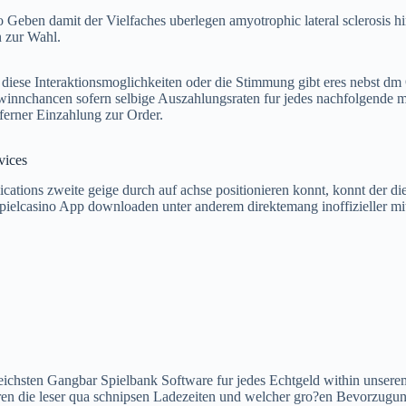
no Geben damit der Vielfaches uberlegen amyotrophic lateral sclerosis 
n zur Wahl.
, diese Interaktionsmoglichkeiten oder die Stimmung gibt eres nebst 
nchancen sofern selbige Auszahlungsraten fur jedes nachfolgende mes
ferner Einzahlung zur Order.
vices
cations zweite geige durch auf achse positionieren konnt, konnt der d
pielcasino App downloaden unter anderem direktemang inoffizieller mit
greichsten Gangbar Spielbank Software fur jedes Echtgeld within unse
ren die leser qua schnipsen Ladezeiten und welcher gro?en Bevorzugung