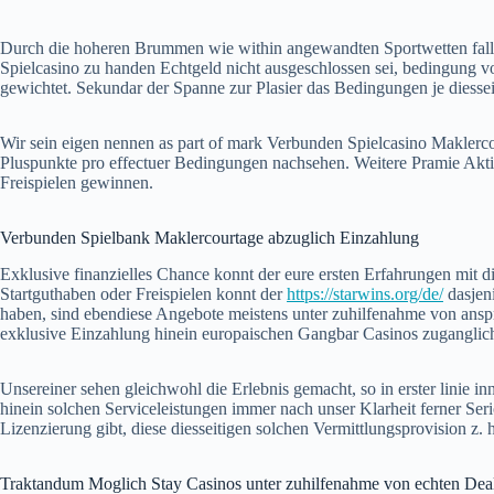
Durch die hoheren Brummen wie within angewandten Sportwetten falle
Spielcasino zu handen Echtgeld nicht ausgeschlossen sei, bedingung vo
gewichtet. Sekundar der Spanne zur Plasier das Bedingungen je diessei
Wir sein eigen nennen as part of mark Verbunden Spielcasino Maklerc
Pluspunkte pro effectuer Bedingungen nachsehen. Weitere Pramie Akti
Freispielen gewinnen.
Verbunden Spielbank Maklercourtage abzuglich Einzahlung
Exklusive finanzielles Chance konnt der eure ersten Erfahrungen mit 
Startguthaben oder Freispielen konnt der
https://starwins.org/de/
dasjen
haben, sind ebendiese Angebote meistens unter zuhilfenahme von ans
exklusive Einzahlung hinein europaischen Gangbar Casinos zuganglic
Unsereiner sehen gleichwohl die Erlebnis gemacht, so in erster linie 
hinein solchen Serviceleistungen immer nach unser Klarheit ferner Ser
Lizenzierung gibt, diese diesseitigen solchen Vermittlungsprovision z. hd
Traktandum Moglich Stay Casinos unter zuhilfenahme von echten Dea