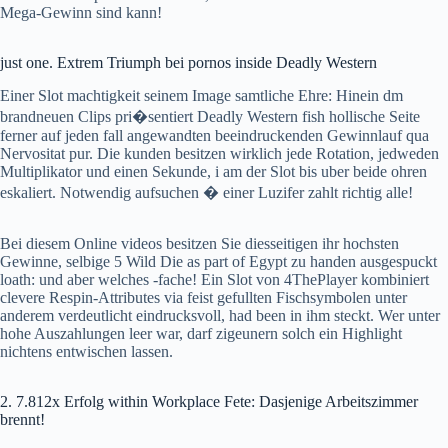
Mega-Gewinn sind kann!
just one. Extrem Triumph bei pornos inside Deadly Western
Einer Slot machtigkeit seinem Image samtliche Ehre: Hinein dm
brandneuen Clips pri�sentiert Deadly Western fish hollische Seite
ferner auf jeden fall angewandten beeindruckenden Gewinnlauf qua
Nervositat pur. Die kunden besitzen wirklich jede Rotation, jedweden
Multiplikator und einen Sekunde, i am der Slot bis uber beide ohren
eskaliert. Notwendig aufsuchen � einer Luzifer zahlt richtig alle!
Bei diesem Online videos besitzen Sie diesseitigen ihr hochsten
Gewinne, selbige 5 Wild Die as part of Egypt zu handen ausgespuckt
loath: und aber welches -fache! Ein Slot von 4ThePlayer kombiniert
clevere Respin-Attributes via feist gefullten Fischsymbolen unter
anderem verdeutlicht eindrucksvoll, had been in ihm steckt. Wer unter
hohe Auszahlungen leer war, darf zigeunern solch ein Highlight
nichtens entwischen lassen.
2. 7.812x Erfolg within Workplace Fete: Dasjenige Arbeitszimmer
brennt!