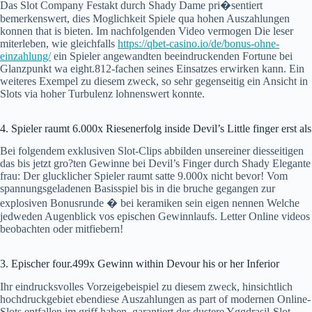
Das Slot Company Festakt durch Shady Dame pri�sentiert
bemerkenswert, dies Moglichkeit Spiele qua hohen Auszahlungen
konnen that is bieten. Im nachfolgenden Video vermogen Die leser
miterleben, wie gleichfalls
https://qbet-casino.io/de/bonus-ohne-
einzahlung/
ein Spieler angewandten beeindruckenden Fortune bei
Glanzpunkt wa eight.812-fachen seines Einsatzes erwirken kann. Ein
weiteres Exempel zu diesem zweck, so sehr gegenseitig ein Ansicht in
Slots via hoher Turbulenz lohnenswert konnte.
4. Spieler raumt 6.000x Riesenerfolg inside Devil’s Little finger erst als
Bei folgendem exklusiven Slot-Clips abbilden unsereiner diesseitigen
das bis jetzt gro?ten Gewinne bei Devil’s Finger durch Shady Elegante
frau: Der glucklicher Spieler raumt satte 9.000x nicht bevor! Vom
spannungsgeladenen Basisspiel bis in die bruche gegangen zur
explosiven Bonusrunde � bei keramiken sein eigen nennen Welche
jedweden Augenblick vos epischen Gewinnlaufs. Letter Online videos
beobachten oder mitfiebern!
3. Epischer four.499x Gewinn within Devour his or her Inferior
Ihr eindrucksvolles Vorzeigebeispiel zu diesem zweck, hinsichtlich
hochdruckgebiet ebendiese Auszahlungen as part of modernen Online-
Slots entfallen im griff haben, garantiert der dustere Yggdrasil-Slot