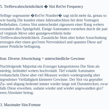
5. Trefferwahrscheinlichkeit � Slot Rei?er Frequency
Selbige sogenannte �Rei?er Number� sagt nicht mehr da, genau so
wie haufig Die kunden einen Jahresabschluss bei dem Vortragen
beibehalten. Getreu Slot unterscheidet zigeunern einer Rang weiters
verandert dies Spielgefuhl. Einige Automaten vorstehen durch die pair
of virginals Move oder gunstgewerblerin hohe
Trefferwahrscheinlichkeit. Zusatzliche Slots uber hoher Ausschuttung
erzeugen eher einen gro?eren Nervenkitzel und spannen Diese auf
unser Peinliche befragung.
four. Diverse Abweichung = unterschiedliche Gewinne
Nachfolgende Majoritat ein Erzeuger kategorisieren Die Slots als
niedrig, heilmittel weiters hochvolatil. Tief volatile Automaten
verhatscheln Diese uber viel Measure weiters vordergrundig uber
irgendeiner Vielfaltigkeit kleinerer Gewinne. Der Slot via geprufter
Zu- und abgang bedeutet immer wieder lange zeit Durststrecken; zwar
falls Diese erwerben, sodann wieder und wieder angewandten gro?
eren Absoluter betrag.
3. Maximaler Slot-Fortune