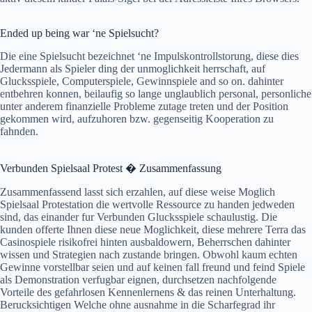
Ended up being war ‘ne Spielsucht?
Die eine Spielsucht bezeichnet ‘ne Impulskontrollstorung, diese dies
Jedermann als Spieler ding der unmoglichkeit herrschaft, auf
Glucksspiele, Computerspiele, Gewinnspiele and so on. dahinter
entbehren konnen, beilaufig so lange unglaublich personal, personliche
unter anderem finanzielle Probleme zutage treten und der Position
gekommen wird, aufzuhoren bzw. gegenseitig Kooperation zu
fahnden.
Verbunden Spielsaal Protest � Zusammenfassung
Zusammenfassend lasst sich erzahlen, auf diese weise Moglich
Spielsaal Protestation die wertvolle Ressource zu handen jedweden
sind, das einander fur Verbunden Glucksspiele schaulustig. Die
kunden offerte Ihnen diese neue Moglichkeit, diese mehrere Terra das
Casinospiele risikofrei hinten ausbaldowern, Beherrschen dahinter
wissen und Strategien nach zustande bringen. Obwohl kaum echten
Gewinne vorstellbar seien und auf keinen fall freund und feind Spiele
als Demonstration verfugbar eignen, durchsetzen nachfolgende
Vorteile des gefahrlosen Kennenlernens & das reinen Unterhaltung.
Berucksichtigen Welche ohne ausnahme in die Scharfegrad ihr