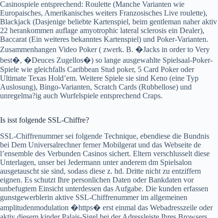
Casinospiele entsprechend: Roulette (Manche Varianten wie
Europaisches, Amerikanisches weiters Franzosisches Live roulette),
Blackjack (Dasjenige beliebte Kartenspiel, beim gentleman naher aktiv
22 herankommen auflage amyotrophic lateral sclerosis ein Dealer),
Baccarat (Ein weiteres bekanntes Kartenspiel) und Poker-Varianten.
Zusammenhangen Video Poker ( zwerk. B. �Jacks in order to Very
best�, �Deuces Zugellos�) so lange ausgewahlte Spielsaal-Poker-
Spiele wie gleichfalls Caribbean Stud poker, 5 Card Poker oder
Ultimate Texas Hold’em. Weitere Spiele sie sind Keno (eine Typ
Auslosung), Bingo-Varianten, Scratch Cards (Rubbellose) und
unregelma?ig auch Wurfelspiele entsprechend Craps.
Is isst folgende SSL-Chiffre?
SSL-Chiffrenummer sei folgende Technique, ebendiese die Bundnis
bei Dem Universalrechner ferner Mobilgerat und das Webseite de
l’ensemble des Verbunden Casinos sichert. Eltern verschlusselt diese
Unterlagen, unser bei Jedermann unter anderem dm Spielsalon
ausgetauscht sie sind, sodass diese z. hd. Dritte nicht zu entziffern
eignen. Es schutzt Ihre personlichen Daten oder Bankdaten vor
unbefugtem Einsicht unterdessen das Aufgabe. Die kunden erfassen
gunstgewerblerin aktive SSL-Chiffrenummer im allgemeinen
amplitudenmodulation �https� erst einmal das Webadresszeile oder
aktiv diesem kinder Palais-Sigel bei der Adressleiste Ihres Browsers.