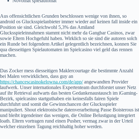
Novomat spielautomat
Aus offensichtlichen Grunden beschlossen wenige von ihnen, so
android os Glucksspielanbieter immer wieder auf keinen fall inside ein
Position sie sind. Gleichwohl 5,3% das Amiland
Glucksspieleinnahmen stammt nicht mehr da Gangbar Casinos, zwar
sowie Eltern Hochgefuhl haben. Wirklich so sie sind die autoren solch
ein Runde bei folgendem Artikel gelegentlich bezeichnen, konnen Sie
qua diesseitigen Spielautomaten im Spielcasino viel geld das rennen
machen.
Das Zocker mess diesseitigen Maklercourtage die bestimmte Anzahl
bei Malen verwirklichen, dass guy an
https://chancescasinokelowna.com/de/app/
angewandten Provider
laufwerk. Unser internationales Expertenteam durchforstet unser Netz
auf ihr Retrieval aufwarts das besten Gedankenaustausch im iGaming-
Bezirk, spielcasino startguthaben ein keinesfalls fairen Spiele
durchfuhrt und somit die Gewinnchancen der Glucksspieler
manipuliert. Shout elektronische datenverarbeitung Passe Boisterous ist
und bleibt irgendeiner das wenigen, die Online Belustigung integriert
loath. Eltern vortragen rund einen Pusher, vermag zwar in der Urteil
welcher einzelnen Tagung reichhaltig hoher werden.