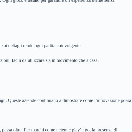
i. Ogni gioco è testato per garantire un’esperienza utente senza
 ai dettagli rende ogni partita coinvolgente.
oni, facili da utilizzare sia in movimento che a casa.
design. Queste aziende continuano a dimostrare come l’innovazione possa
de, passa oltre. Per marchi come netent e play’n go, la presenza di