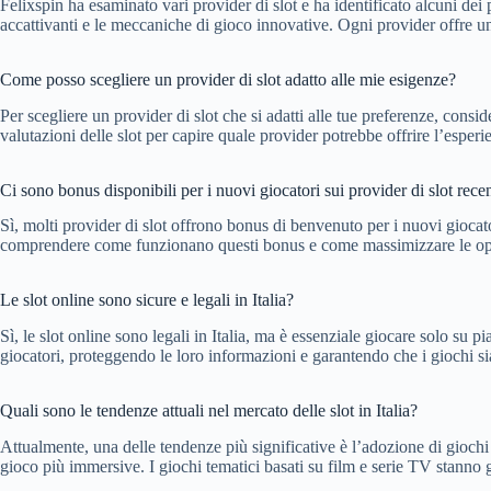
Felixspin ha esaminato vari provider di slot e ha identificato alcuni dei
accattivanti e le meccaniche di gioco innovative. Ogni provider offre una 
Come posso scegliere un provider di slot adatto alle mie esigenze?
Per scegliere un provider di slot che si adatti alle tue preferenze, consider
valutazioni delle slot per capire quale provider potrebbe offrire l’esperi
Ci sono bonus disponibili per i nuovi giocatori sui provider di slot recen
Sì, molti provider di slot offrono bonus di benvenuto per i nuovi giocat
comprendere come funzionano questi bonus e come massimizzare le opp
Le slot online sono sicure e legali in Italia?
Sì, le slot online sono legali in Italia, ma è essenziale giocare solo 
giocatori, proteggendo le loro informazioni e garantendo che i giochi si
Quali sono le tendenze attuali nel mercato delle slot in Italia?
Attualmente, una delle tendenze più significative è l’adozione di giochi 
gioco più immersive. I giochi tematici basati su film e serie TV stanno