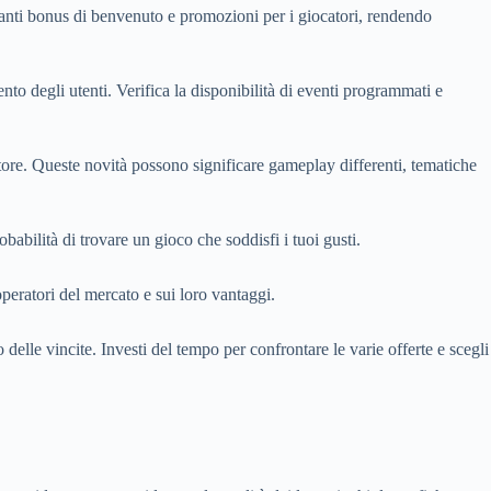
santi bonus di benvenuto e promozioni per i giocatori, rendendo
to degli utenti. Verifica la disponibilità di eventi programmati e
ttore. Queste novità possono significare gameplay differenti, tematiche
bilità di trovare un gioco che soddisfi i tuoi gusti.
operatori del mercato e sui loro vantaggi.
delle vincite. Investi del tempo per confrontare le varie offerte e scegli