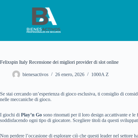
S
a
l
t
a
r
a
l
c
o
n
Felixspin Italy Recensione dei migliori provider di slot online
t
e
bienesactivos
26 enero, 2026
1000A Z
n
i
d
Se stai cercando un’esperienza di gioco esclusiva, ti consiglio di consider
o
nelle meccaniche di gioco.
I giochi di
Play’n Go
sono rinomati per il loro design accattivante e le
soddisfacendo ogni tipo di giocatore. Scegliere titoli da questi sviluppat
Non perdere l’occasione di esplorare ciò che questi leader nel settore h