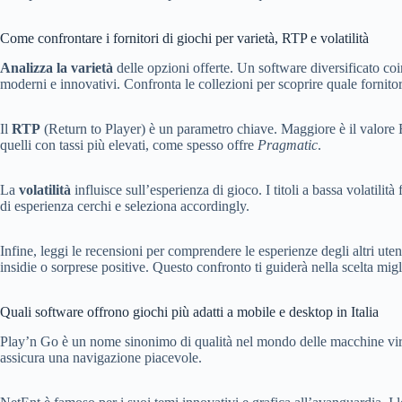
Come confrontare i fornitori di giochi per varietà, RTP e volatilità
Analizza la varietà
delle opzioni offerte. Un software diversificato co
moderni e innovativi. Confronta le collezioni per scoprire quale fornitore
Il
RTP
(Return to Player) è un parametro chiave. Maggiore è il valore RTP
quelli con tassi più elevati, come spesso offre
Pragmatic
.
La
volatilità
influisce sull’esperienza di gioco. I titoli a bassa volatili
di esperienza cerchi e seleziona accordingly.
Infine, leggi le recensioni per comprendere le esperienze degli altri ute
insidie o sorprese positive. Questo confronto ti guiderà nella scelta migl
Quali software offrono giochi più adatti a mobile e desktop in Italia
Play’n Go è un nome sinonimo di qualità nel mondo delle macchine virtual
assicura una navigazione piacevole.