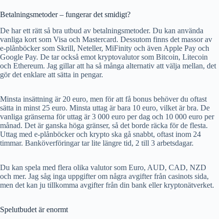
Betalningsmetoder – fungerar det smidigt?
De har ett rätt så bra utbud av betalningsmetoder. Du kan använda
vanliga kort som Visa och Mastercard. Dessutom finns det massor av
e-plånböcker som Skrill, Neteller, MiFinity och även Apple Pay och
Google Pay. De tar också emot kryptovalutor som Bitcoin, Litecoin
och Ethereum. Jag gillar att ha så många alternativ att välja mellan, det
gör det enklare att sätta in pengar.
Minsta insättning är 20 euro, men för att få bonus behöver du oftast
sätta in minst 25 euro. Minsta uttag är bara 10 euro, vilket är bra. De
vanliga gränserna för uttag är 3 000 euro per dag och 10 000 euro per
månad. Det är ganska höga gränser, så det borde räcka för de flesta.
Uttag med e-plånböcker och krypto ska gå snabbt, oftast inom 24
timmar. Banköverföringar tar lite längre tid, 2 till 3 arbetsdagar.
Du kan spela med flera olika valutor som Euro, AUD, CAD, NZD
och mer. Jag såg inga uppgifter om några avgifter från casinots sida,
men det kan ju tillkomma avgifter från din bank eller kryptonätverket.
Spelutbudet är enormt