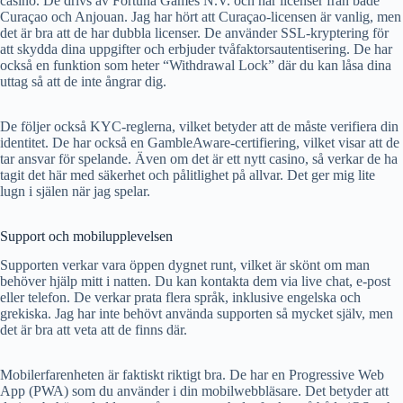
casino. De drivs av Fortuna Games N.V. och har licenser från både
Curaçao och Anjouan. Jag har hört att Curaçao-licensen är vanlig, men
det är bra att de har dubbla licenser. De använder SSL-kryptering för
att skydda dina uppgifter och erbjuder tvåfaktorsautentisering. De har
också en funktion som heter “Withdrawal Lock” där du kan låsa dina
uttag så att de inte ångrar dig.
De följer också KYC-reglerna, vilket betyder att de måste verifiera din
identitet. De har också en GambleAware-certifiering, vilket visar att de
tar ansvar för spelande. Även om det är ett nytt casino, så verkar de ha
tagit det här med säkerhet och pålitlighet på allvar. Det ger mig lite
lugn i själen när jag spelar.
Support och mobilupplevelsen
Supporten verkar vara öppen dygnet runt, vilket är skönt om man
behöver hjälp mitt i natten. Du kan kontakta dem via live chat, e-post
eller telefon. De verkar prata flera språk, inklusive engelska och
grekiska. Jag har inte behövt använda supporten så mycket själv, men
det är bra att veta att de finns där.
Mobilerfarenheten är faktiskt riktigt bra. De har en Progressive Web
App (PWA) som du använder i din mobilwebbläsare. Det betyder att