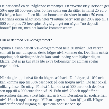
De har också en del pågående kampanjer. En “Wednesday Reload” ger
50% upp till 500 euro plus 50 free spins om du sätter in minst 25 euro.
På helgen kan du få en likadan bonus om du sätter in minst 50 euro.
Det finns också något som heter “Fortune Sets” som ger 20% upp till 1
000 euro plus 70 free spins. Jag såg inget om någon “no deposit
bonus” just nu, men det kanske kommer senare.
Hur är det med VIP-programmet?
Spinko Casino har ett VIP-program med hela 30 nivåer. Det verkar
som att ju mer du spelar, desto högre nivå kommer du. Det finns också
uppdrag och tävlingar där du kan samla poäng som hjälper dig att
klättra. Det är ju kul att få lite extra belöningar för att man spelar
regelbundet.
När du går upp i nivå får du högre cashback. Du börjar på 10% och
kan komma upp till 35% cashback på den högsta nivån. De har också
olika gränser för uttag. På nivå 1 kan du ta ut 500 euro, och det ökar
sen upp till 4 000 euro för nivå 19. Från nivå 20 och uppåt får du
personliga gränser, vilket låter rätt så lyxigt. Dessutom får spelare från
nivå 16 och uppåt en egen VIP-manager som kan hjälpa till. Högre
nivåer får också tillgång till speciella bonusar och spel.