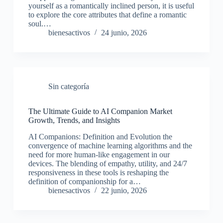
yourself as a romantically inclined person, it is useful
to explore the core attributes that define a romantic
soul.…
bienesactivos
24 junio, 2026
Sin categoría
The Ultimate Guide to AI Companion Market
Growth, Trends, and Insights
AI Companions: Definition and Evolution the
convergence of machine learning algorithms and the
need for more human-like engagement in our
devices. The blending of empathy, utility, and 24/7
responsiveness in these tools is reshaping the
definition of companionship for a…
bienesactivos
22 junio, 2026