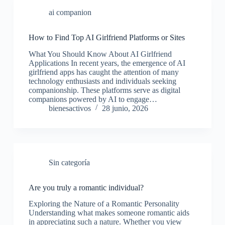
ai companion
How to Find Top AI Girlfriend Platforms or Sites
What You Should Know About AI Girlfriend
Applications In recent years, the emergence of AI
girlfriend apps has caught the attention of many
technology enthusiasts and individuals seeking
companionship. These platforms serve as digital
companions powered by AI to engage…
bienesactivos
28 junio, 2026
Sin categoría
Are you truly a romantic individual?
Exploring the Nature of a Romantic Personality
Understanding what makes someone romantic aids
in appreciating such a nature. Whether you view