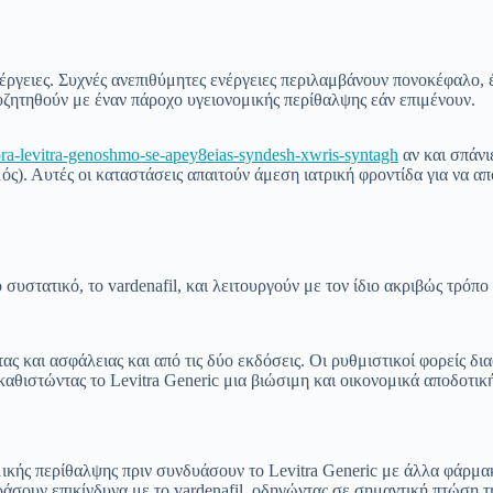
έργειες. Συχνές ανεπιθύμητες ενέργειες περιλαμβάνουν πονοκέφαλο, 
συζητηθούν με έναν πάροχο υγειονομικής περίθαλψης εάν επιμένουν.
gora-levitra-genoshmo-se-apey8eias-syndesh-xwris-syntagh
αν και σπάνι
ός). Αυτές οι καταστάσεις απαιτούν άμεση ιατρική φροντίδα για να α
ό συστατικό, το vardenafil, και λειτουργούν με τον ίδιο ακριβώς τρόπ
ας και ασφάλειας και από τις δύο εκδόσεις. Οι ρυθμιστικοί φορείς δ
καθιστώντας το Levitra Generic μια βιώσιμη και οικονομικά αποδοτικ
ικής περίθαλψης πριν συνδυάσουν το Levitra Generic με άλλα φάρμακ
σουν επικίνδυνα με το vardenafil, οδηγώντας σε σημαντική πτώση τη