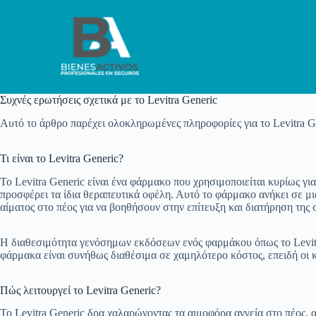
S
a
l
t
a
r
a
Συχνές ερωτήσεις σχετικά με το Levitra Generic
l
c
Αυτό το άρθρο παρέχει ολοκληρωμένες πληροφορίες για το Levitra Gen
o
n
t
Τι είναι το Levitra Generic?
e
n
Το Levitra Generic είναι ένα φάρμακο που χρησιμοποιείται κυρίως για
i
προσφέρει τα ίδια θεραπευτικά οφέλη. Αυτό το φάρμακο ανήκει σε μ
d
αίματος στο πέος για να βοηθήσουν στην επίτευξη και διατήρηση της 
o
Η διαθεσιμότητα γενόσημων εκδόσεων ενός φαρμάκου όπως το Levit
φάρμακα είναι συνήθως διαθέσιμα σε χαμηλότερο κόστος, επειδή οι 
Πώς λειτουργεί το Levitra Generic?
Το Levitra Generic δρα χαλαρώνοντας τα αιμοφόρα αγγεία στο πέος, 