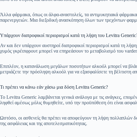
Άλλα φάρμακα, όπως οι άλφα-αναστολείς, τα αντιμυκητιακά φάρμακα κ
παρενεργειών. Μια διεξοδική ανασκόπηση όλων των τρεχόντων φαρμά
Υπάρχουν διατροφικοί περιορισμοί κατά τη λήψη του Levitra Generic
Αν και δεν υπάρχουν αυστηροί διατροφικοί περιορισμοί κατά τη λήψη τ
χυμός γκρέιπφρουτ μπορεί να επηρεάσουν το μεταβολισμό του varden
Επιπλέον, η κατανάλωση μεγάλων ποσοτήτων αλκοόλ μπορεί να βλάψει
μετριάζετε την πρόσληψη αλκοόλ για να εξασφαλίσετε τη βέλτιστη α
Τι πρέπει να κάνω εάν χάσω μια δόση Levitra Generic?
Το Levitra Generic λαμβάνεται γενικά ανάλογα με τις ανάγκες, επομ
ληφθεί αμέσως μόλις θυμηθείτε, υπό την προϋπόθεση ότι είναι ασφαλές
Ωστόσο, οι ασθενείς θα πρέπει να αποφεύγουν τη λήψη πολλαπλών δόσ
της ασφάλειας και της αποτελεσματικότητας.