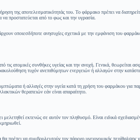
τήρηση της αποτελεσματικότητάς του. Το φάρμακο πρέπει να διατηρεί
 να προστατεύεται από το φως και την υγρασία.
άρχουν οποιεσδήποτε ανησυχίες σχετικά με την εμφάνιση του φαρμάκου
πό τις ατομικές συνθήκες υγείας και την ανοχή. Γενικά, θεωρείται α
παρακολούθηση τυχόν ανεπιθύμητων ενεργειών ή αλλαγών στην κατάστα
συμπτώματα ή αλλαγές στην υγεία κατά τη χρήση του φαρμάκου για πα
λακτικών θεραπειών εάν είναι απαραίτητο.
έχει μελετηθεί εκτενώς σε αυτόν τον πληθυσμό. Είναι ειδικά σχεδιασμέ
εκμηριωθεί.
ία θα πρέπει να συμβουλευτούν τον πάροχο υγειονομικής περίθαλψης 