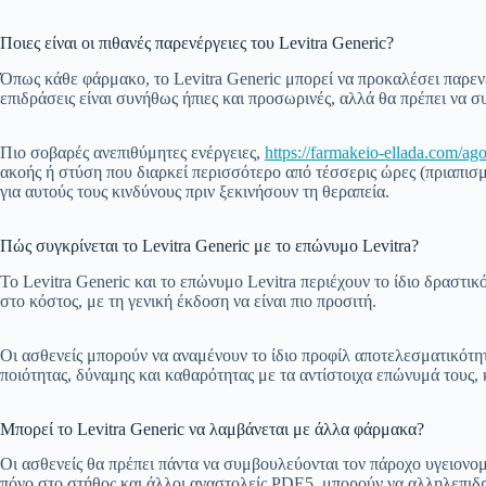
Ποιες είναι οι πιθανές παρενέργειες του Levitra Generic?
Όπως κάθε φάρμακο, το Levitra Generic μπορεί να προκαλέσει παρεν
επιδράσεις είναι συνήθως ήπιες και προσωρινές, αλλά θα πρέπει να 
Πιο σοβαρές ανεπιθύμητες ενέργειες,
https://farmakeio-ellada.com/a
ακοής ή στύση που διαρκεί περισσότερο από τέσσερις ώρες (πριαπισμ
για αυτούς τους κινδύνους πριν ξεκινήσουν τη θεραπεία.
Πώς συγκρίνεται το Levitra Generic με το επώνυμο Levitra?
Το Levitra Generic και το επώνυμο Levitra περιέχουν το ίδιο δραστικ
στο κόστος, με τη γενική έκδοση να είναι πιο προσιτή.
Οι ασθενείς μπορούν να αναμένουν το ίδιο προφίλ αποτελεσματικότητ
ποιότητας, δύναμης και καθαρότητας με τα αντίστοιχα επώνυμά τους, 
Μπορεί το Levitra Generic να λαμβάνεται με άλλα φάρμακα?
Οι ασθενείς θα πρέπει πάντα να συμβουλεύονται τον πάροχο υγειονομ
πόνο στο στήθος και άλλοι αναστολείς PDE5, μπορούν να αλληλεπιδρά