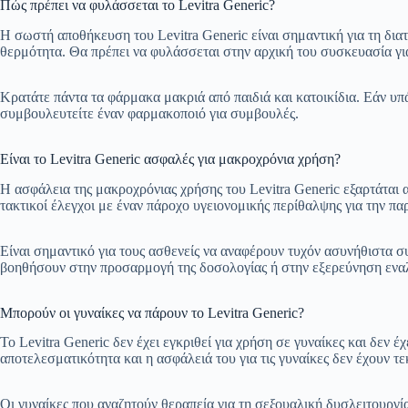
Πώς πρέπει να φυλάσσεται το Levitra Generic?
Η σωστή αποθήκευση του Levitra Generic είναι σημαντική για τη δια
θερμότητα. Θα πρέπει να φυλάσσεται στην αρχική του συσκευασία για
Κρατάτε πάντα τα φάρμακα μακριά από παιδιά και κατοικίδια. Εάν υπ
συμβουλευτείτε έναν φαρμακοποιό για συμβουλές.
Είναι το Levitra Generic ασφαλές για μακροχρόνια χρήση?
Η ασφάλεια της μακροχρόνιας χρήσης του Levitra Generic εξαρτάται α
τακτικοί έλεγχοι με έναν πάροχο υγειονομικής περίθαλψης για την 
Είναι σημαντικό για τους ασθενείς να αναφέρουν τυχόν ασυνήθιστα 
βοηθήσουν στην προσαρμογή της δοσολογίας ή στην εξερεύνηση εναλ
Μπορούν οι γυναίκες να πάρουν το Levitra Generic?
Το Levitra Generic δεν έχει εγκριθεί για χρήση σε γυναίκες και δεν 
αποτελεσματικότητα και η ασφάλειά του για τις γυναίκες δεν έχουν τ
Οι γυναίκες που αναζητούν θεραπεία για τη σεξουαλική δυσλειτουργ