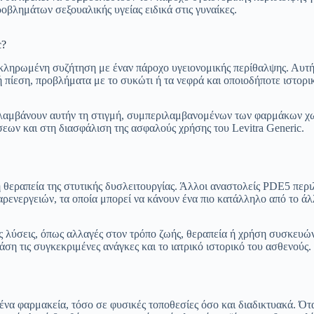
οβλημάτων σεξουαλικής υγείας ειδικά στις γυναίκες.
c?
ολοκληρωμένη συζήτηση με έναν πάροχο υγειονομικής περίθαλψης. Αυτή
πίεση, προβλήματα με το συκώτι ή τα νεφρά και οποιοδήποτε ιστορι
 λαμβάνουν αυτήν τη στιγμή, συμπεριλαμβανομένων των φαρμάκων χωρ
ων και στη διασφάλιση της ασφαλούς χρήσης του Levitra Generic.
η θεραπεία της στυτικής δυσλειτουργίας. Άλλοι αναστολείς PDE5 περι
ρενεργειών, τα οποία μπορεί να κάνουν ένα πιο κατάλληλο από το άλλο
λύσεις, όπως αλλαγές στον τρόπο ζωής, θεραπεία ή χρήση συσκευών
η τις συγκεκριμένες ανάγκες και το ιατρικό ιστορικό του ασθενούς.
ένα φαρμακεία, τόσο σε φυσικές τοποθεσίες όσο και διαδικτυακά. Ότ