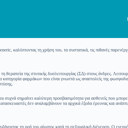
eric, καλύπτοντας τη χρήση του, τα συστατικά, τις πιθανές παρενέργ
 τη θεραπεία της στυτικής δυσλειτουργίας (ΣΔ) στους άνδρες. Λειτουρ
ια κατηγορία φαρμάκων που είναι γνωστά ως αναστολείς της φωσφοδιε
στύσης.
ra συχνά σημαίνει καλύτερη προσβασιμότητα για ασθενείς που μπορ
κατασκευαστές δεν αναλαμβάνουν τα αρχικά έξοδα έρευνας και ανάπτυ
αυξάνοντας τη ροή του αίματος κατά τη σεξουαλική διέγερση. Ο ενερ