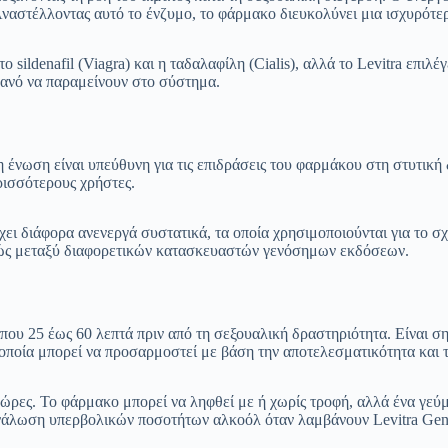
. Αναστέλλοντας αυτό το ένζυμο, το φάρμακο διευκολύνει μια ισχυρότ
sildenafil (Viagra) και η ταδαλαφίλη (Cialis), αλλά το Levitra επιλέ
ιθανό να παραμείνουν στο σύστημα.
 η ένωση είναι υπεύθυνη για τις επιδράσεις του φαρμάκου στη στυτική 
ερισσότερους χρήστες.
ιέχει διάφορα ανενεργά συστατικά, τα οποία χρησιμοποιούνται για το
ρώς μεταξύ διαφορετικών κατασκευαστών γενόσημων εκδόσεων.
ίπου 25 έως 60 λεπτά πριν από τη σεξουαλική δραστηριότητα. Είναι σ
οποία μπορεί να προσαρμοστεί με βάση την αποτελεσματικότητα και τ
 ώρες. Το φάρμακο μπορεί να ληφθεί με ή χωρίς τροφή, αλλά ένα γεύ
ανάλωση υπερβολικών ποσοτήτων αλκοόλ όταν λαμβάνουν Levitra Gene