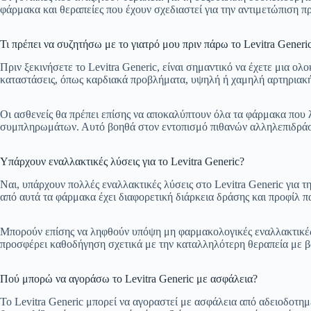
φάρμακα και θεραπείες που έχουν σχεδιαστεί για την αντιμετώπιση πρ
Τι πρέπει να συζητήσω με το γιατρό μου πριν πάρω το Levitra Generi
Πριν ξεκινήσετε το Levitra Generic, είναι σημαντικό να έχετε μια 
καταστάσεις, όπως καρδιακά προβλήματα, υψηλή ή χαμηλή αρτηριακή 
Οι ασθενείς θα πρέπει επίσης να αποκαλύπτουν όλα τα φάρμακα που
συμπληρωμάτων. Αυτό βοηθά στον εντοπισμό πιθανών αλληλεπιδράσε
Υπάρχουν εναλλακτικές λύσεις για το Levitra Generic?
Ναι, υπάρχουν πολλές εναλλακτικές λύσεις στο Levitra Generic για τ
από αυτά τα φάρμακα έχει διαφορετική διάρκεια δράσης και προφίλ πα
Μπορούν επίσης να ληφθούν υπόψη μη φαρμακολογικές εναλλακτικές 
προσφέρει καθοδήγηση σχετικά με την καταλληλότερη θεραπεία με βάσ
Πού μπορώ να αγοράσω το Levitra Generic με ασφάλεια?
Το Levitra Generic μπορεί να αγοραστεί με ασφάλεια από αδειοδοτημ