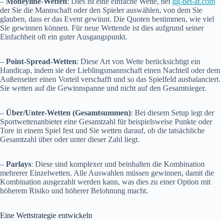
–
Moneyline-Wetten
: Dies ist eine einfache Wette, bei
gg-bet-at.com
der Sie die Mannschaft oder den Spieler auswählen, von dem Sie
glauben, dass er das Event gewinnt. Die Quoten bestimmen, wie viel
Sie gewinnen können. Für neue Wettende ist dies aufgrund seiner
Einfachheit oft ein guter Ausgangspunkt.
–
Point-Spread-Wetten
: Diese Art von Wette berücksichtigt ein
Handicap, indem sie der Lieblingsmannschaft einen Nachteil oder dem
Außenseiter einen Vorteil verschafft und so das Spielfeld ausbalanciert.
Sie wetten auf die Gewinnspanne und nicht auf den Gesamtsieger.
–
Über/Unter-Wetten (Gesamtsummen)
: Bei diesem Setup legt der
Sportwettenanbieter eine Gesamtzahl für beispielsweise Punkte oder
Tore in einem Spiel fest und Sie wetten darauf, ob die tatsächliche
Gesamtzahl über oder unter dieser Zahl liegt.
–
Parlays
: Diese sind komplexer und beinhalten die Kombination
mehrerer Einzelwetten. Alle Auswahlen müssen gewinnen, damit die
Kombination ausgezahlt werden kann, was dies zu einer Option mit
höherem Risiko und höherer Belohnung macht.
Eine Wettstrategie entwickeln