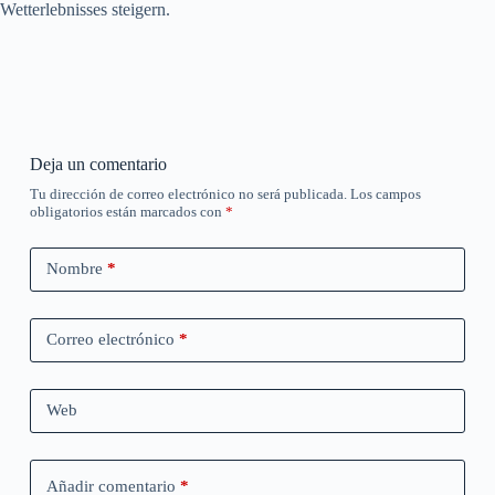
Wetterlebnisses steigern.
Deja un comentario
Tu dirección de correo electrónico no será publicada.
Los campos
obligatorios están marcados con
*
Nombre
*
Correo electrónico
*
Web
Añadir comentario
*