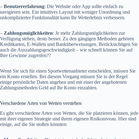
–
Benutzererfahrung
: Die Website oder App sollte einfach zu
navigieren sein. Ein intuitives Layout mit weniger Unordnung und
unkomplizierter Funktionalität kann Ihr Wetterlebnis verbessern.
–
Zahlungsmöglichkeiten
: Je mehr Zahlungsmöglichkeiten zur
Verfügung stehen, desto besser. Zu den gängigen Methoden gehören
Kreditkarten, E-Wallets und Banküberweisungen. Berücksichtigen Sie
auch die Auszahlungsgeschwindigkeit – wie schnell können Sie auf
Ihre Gewinne zugreifen??
Wenn Sie sich für einen Sportwettenanbieter entscheiden, müssen Sie
ein Konto erstellen. Bei diesem Vorgang müssen Sie in der Regel
einige persönliche Daten angeben und mit einer der angebotenen
Zahlungsmethoden Geld auf Ihr Konto einzahlen.
Verschiedene Arten von Wetten verstehen
Es gibt verschiedene Arten von Wetten, die Sie platzieren können, jede
mit ihrer eigenen Strategie und ihrem eigenen Risikoniveau. Hier sind
einige, auf die Sie stoßen könnten: