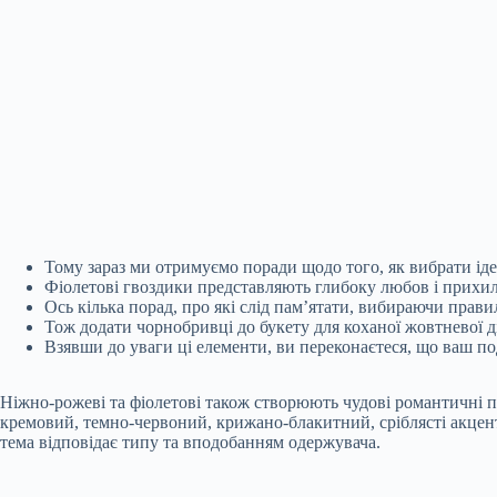
Тому зараз ми отримуємо поради щодо того, як вибрати ідеа
Фіолетові гвоздики представляють глибоку любов і прихильн
Ось кілька порад, про які слід пам’ятати, вибираючи правил
Тож додати чорнобривці до букету для коханої жовтневої 
Взявши до уваги ці елементи, ви переконаєтеся, що ваш по
Ніжно-рожеві та фіолетові також створюють чудові романтичні п
кремовий, темно-червоний, крижано-блакитний, сріблясті акценти
тема відповідає типу та вподобанням одержувача.