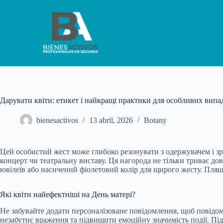
S
a
l
t
a
r
a
l
c
o
n
Дарувати квіти: етикет і найкращі практики для особливих випа
t
e
bienesactivos
13 abril, 2026
Botany
n
i
d
Цей особистий жест може глибоко резонувати з одержувачем і зр
o
концерт чи театральну виставу. Ця нагорода не тільки триває дов
ювілеїв або насичений фіолетовий колір для щирого жесту. Пля
Які квіти найефектніші на День матері?
Не забувайте додати персоналізоване повідомлення, щоб повідомит
незабутнє враження та підвищити емоційну значимість події. Під