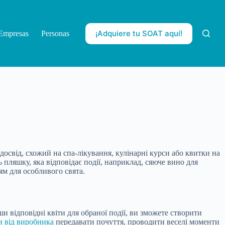
¡Adquiere tu SOAT aquí!
Empresas
Personas
свід, схожий на спа-лікування, кулінарні курси або квитки на
ь пляшку, яка відповідає події, наприклад, сяюче вино для
м для особливого свята.
и відповідні квіти для обраної події, ви зможете створити
и від виробника
передавати почуття, проводити веселі моменти