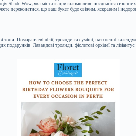
ціація Shade Wow, яка містить приголомшливе поєднання сезонни
ете переконатися, що ваш букет буде свіжим, яскравим і недорогим
 тони. Помаранчеві лілії, троянди та суміші, натхненні календул
щих подарунків. Лавандові троянди, фіолетові орхідеї та лізіанту