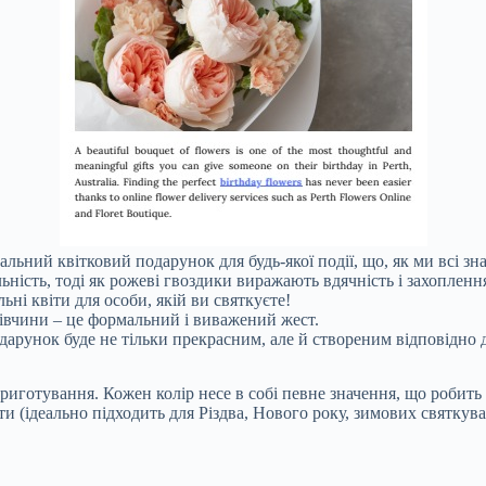
льний квітковий подарунок для будь-якої події, що, як ми всі зн
ість, тоді як рожеві гвоздики виражають вдячність і захоплення
ьні квіти для особи, якій ви святкуєте!
дівчини – це формальний і виважений жест.
дарунок буде не тільки прекрасним, але й створеним відповідно д
риготування. Кожен колір несе в собі певне значення, що робит
 (ідеально підходить для Різдва, Нового року, зимових святкува