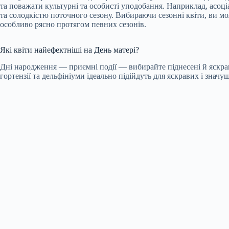
та поважати культурні та особисті уподобання. Наприклад, асо
та солодкістю поточного сезону. Вибираючи сезонні квіти, ви мож
особливо рясно протягом певних сезонів.
Які квіти найефектніші на День матері?
Дні народження — приємні події — вибирайте піднесені й яскраві
гортензії та дельфініуми ідеально підійдуть для яскравих і значу