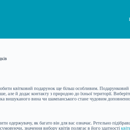
дків
обити квітковий подарунок ще більш особливим. Подарунковий до
ше, але й додає контакту з природою до їхньої території. Виберіт
шка вишуканого вина чи шампанського стане чудовим доповнення
и одержувачу, як багато він для вас означає. Ретельно підібравш
сумовуючи, значення вибору квітів полягає в його здатності
квіт