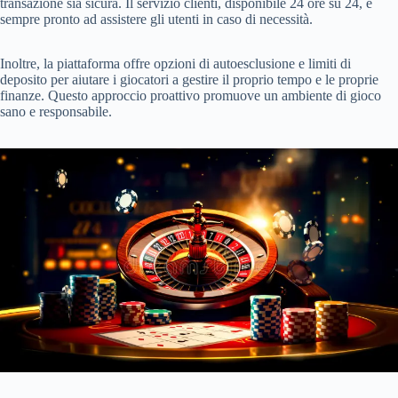
transazione sia sicura. Il servizio clienti, disponibile 24 ore su 24, è
sempre pronto ad assistere gli utenti in caso di necessità.
Inoltre, la piattaforma offre opzioni di autoesclusione e limiti di
deposito per aiutare i giocatori a gestire il proprio tempo e le proprie
finanze. Questo approccio proattivo promuove un ambiente di gioco
sano e responsabile.