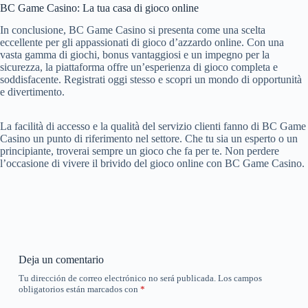
BC Game Casino: La tua casa di gioco online
In conclusione, BC Game Casino si presenta come una scelta
eccellente per gli appassionati di gioco d’azzardo online. Con una
vasta gamma di giochi, bonus vantaggiosi e un impegno per la
sicurezza, la piattaforma offre un’esperienza di gioco completa e
soddisfacente. Registrati oggi stesso e scopri un mondo di opportunità
e divertimento.
La facilità di accesso e la qualità del servizio clienti fanno di BC Game
Casino un punto di riferimento nel settore. Che tu sia un esperto o un
principiante, troverai sempre un gioco che fa per te. Non perdere
l’occasione di vivere il brivido del gioco online con BC Game Casino.
Deja un comentario
Tu dirección de correo electrónico no será publicada.
Los campos
obligatorios están marcados con
*