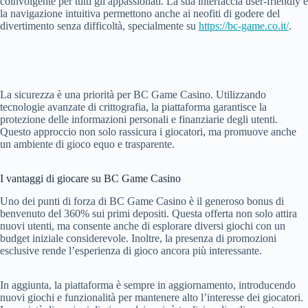
coinvolgente per tutti gli appassionati. La sua interfaccia user-friendly e
la navigazione intuitiva permettono anche ai neofiti di godere del
divertimento senza difficoltà, specialmente su
https://bc-game.co.it/
.
La sicurezza è una priorità per BC Game Casino. Utilizzando
tecnologie avanzate di crittografia, la piattaforma garantisce la
protezione delle informazioni personali e finanziarie degli utenti.
Questo approccio non solo rassicura i giocatori, ma promuove anche
un ambiente di gioco equo e trasparente.
I vantaggi di giocare su BC Game Casino
Uno dei punti di forza di BC Game Casino è il generoso bonus di
benvenuto del 360% sui primi depositi. Questa offerta non solo attira
nuovi utenti, ma consente anche di esplorare diversi giochi con un
budget iniziale considerevole. Inoltre, la presenza di promozioni
esclusive rende l’esperienza di gioco ancora più interessante.
In aggiunta, la piattaforma è sempre in aggiornamento, introducendo
nuovi giochi e funzionalità per mantenere alto l’interesse dei giocatori.