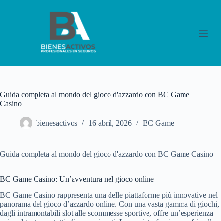
S
a
l
t
a
r
a
l
c
o
Guida completa al mondo del gioco d'azzardo con BC Game
n
Casino
t
e
bienesactivos
16 abril, 2026
BC Game
n
i
d
o
Guida completa al mondo del gioco d'azzardo con BC Game Casino
BC Game Casino: Un’avventura nel gioco online
BC Game Casino rappresenta una delle piattaforme più innovative nel
panorama del gioco d’azzardo online. Con una vasta gamma di giochi,
dagli intramontabili slot alle scommesse sportive, offre un’esperienza