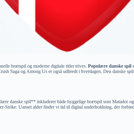
elle brætspil og moderne digitale titler trives.
Populære danske spil
s
ush Saga og Among Us er også udbredt i hverdagen. Den danske spilindu
opulære danske spil** inkluderer både hyggelige brætspil som Matador 
Strike. Uanset alder finder vi tid til digital underholdning, der forbin