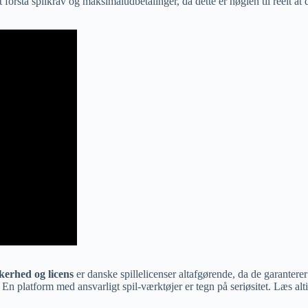
r at forstå spilkrav og maksimaludbetalinger, da dette er nøglen til reelt a
kerhed og licens
er danske spillelicenser altafgørende, da de garanterer 
 platform med ansvarligt spil-værktøjer er tegn på seriøsitet. Læs altid