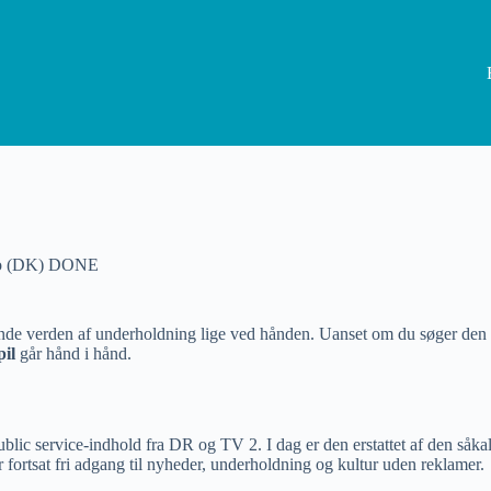
ino (DK) DONE
nde verden af underholdning lige ved hånden. Uanset om du søger den kla
pil
går hånd i hånd.
ublic service-indhold fra DR og TV 2. I dag er den erstattet af den såka
er fortsat fri adgang til nyheder, underholdning og kultur uden reklamer.