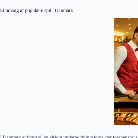
Et udvalg af populære spil i Danmark
I Danmark er brætspil en alsidig underholdningsform, der forener socia