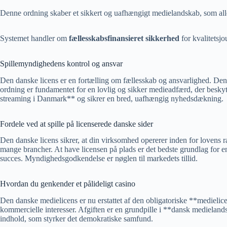
Denne ordning skaber et sikkert og uafhængigt medielandskab, som alle
Systemet handler om
fællesskabsfinansieret sikkerhed
for kvalitetsjou
Spillemyndighedens kontrol og ansvar
Den danske licens er en fortælling om fællesskab og ansvarlighed. Den
ordning er fundamentet for en lovlig og sikker medieadfærd, der besky
streaming i Danmark** og sikrer en bred, uafhængig nyhedsdækning.
Fordele ved at spille på licenserede danske sider
Den danske licens sikrer, at din virksomhed opererer inden for lovens 
mange brancher. At have licensen på plads er det bedste grundlag for 
succes.
Myndighedsgodkendelse
er nøglen til markedets tillid.
Hvordan du genkender et pålideligt casino
Den danske medielicens er nu erstattet af den obligatoriske **medielice
kommercielle interesser. Afgiften er en grundpille i **dansk medielands
indhold, som styrker det demokratiske samfund.