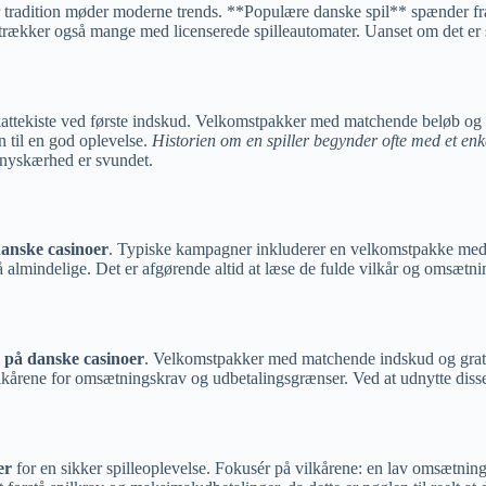
 tradition møder moderne trends. **Populære danske spil** spænder fra 
trækker også mange med licenserede spilleautomater. Uanset om det er soc
skattekiste ved første indskud. Velkomstpakker med matchende beløb og 
n til en god oplevelse.
Historien om en spiller begynder ofte med et enkel
f nyskærhed er svundet.
danske casinoer
. Typiske kampagner inkluderer en velkomstpakke med
lmindelige. Det er afgørende altid at læse de fulde vilkår og omsætning
d på danske casinoer
. Velkomstpakker med matchende indskud og grati
ilkårene for omsætningskrav og udbetalingsgrænser. Ved at udnytte disse 
er
for en sikker spilleoplevelse. Fokusér på vilkårene: en lav omsætnin