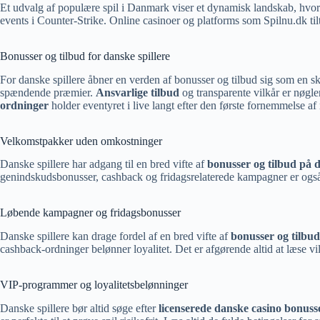
Et udvalg af populære spil i Danmark viser et dynamisk landskab, hvor
events i Counter-Strike. Online casinoer og platforms som Spilnu.dk til
Bonusser og tilbud for danske spillere
For danske spillere åbner en verden af bonusser og tilbud sig som en 
spændende præmier.
Ansvarlige tilbud
og transparente vilkår er nøgle
ordninger
holder eventyret i live langt efter den første fornemmelse a
Velkomstpakker uden omkostninger
Danske spillere har adgang til en bred vifte af
bonusser og tilbud på 
genindskudsbonusser, cashback og fridagsrelaterede kampagner er også a
Løbende kampagner og fridagsbonusser
Danske spillere kan drage fordel af en bred vifte af
bonusser og tilbu
cashback-ordninger belønner loyalitet. Det er afgørende altid at læse v
VIP-programmer og loyalitetsbelønninger
Danske spillere bør altid søge efter
licenserede danske casino bonuss