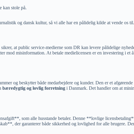
 kan stole på.
rnalistik og dansk kultur, så vi alle har en pålidelig kilde at vende os til
 sikrer, at public service-medierne som DR kan levere
pålidelige nyhed
tter mod misinformation. At betale medielicensen er en investering i e
rammer og beskytter både medarbejdere og kunder. Den er et afgørende væ
en
bæredygtig og lovlig forretning
i Danmark. Det handler om at minimer
nsafgift**, som alle husstande betaler. Denne **lovlige licensbetaling*
kab**, der garanterer både sikkerhed og lovlighed for alle brugere. Den