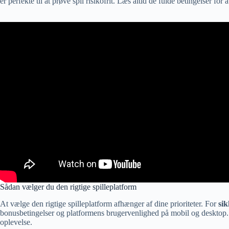
er perfekte til at prøve spil risikofrit. Læs altid de fulde betingelser fo
Sådan vælger du den rigtige spilleplatform
At vælge den rigtige spilleplatform afhænger af dine prioriteter. For
sik
bonusbetingelser og platformens brugervenlighed på mobil og desktop. En
oplevelse.