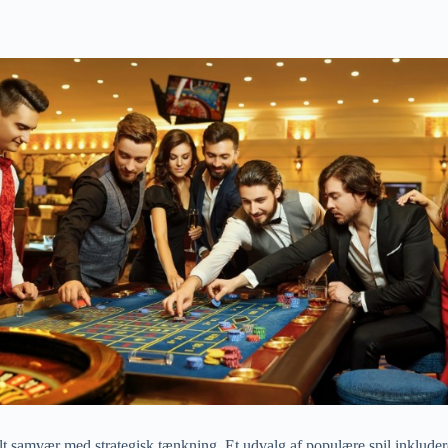
lt samvær med strategisk tænkning. Et udvalg af populære spil inkluder