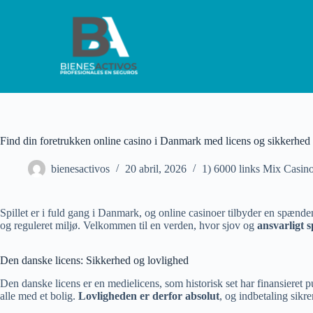
S
a
l
t
a
r
a
l
c
o
n
Find din foretrukken online casino i Danmark med licens og sikkerhed
t
e
bienesactivos
20 abril, 2026
1) 6000 links Mix Cas
n
i
d
Spillet er i fuld gang i Danmark, og online casinoer tilbyder en spænde
o
og reguleret miljø. Velkommen til en verden, hvor sjov og
ansvarligt s
Den danske licens: Sikkerhed og lovlighed
Den danske licens er en medielicens, som historisk set har finansieret p
alle med et bolig.
Lovligheden er derfor absolut
, og indbetaling sikr