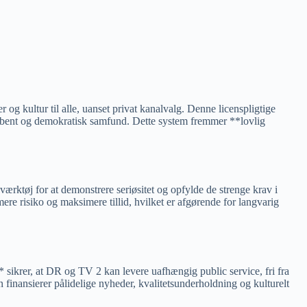
.
er
og kultur til alle, uanset privat kanalvalg. Denne licenspligtige
t åbent og demokratisk samfund. Dette system fremmer **lovlig
rktøj for at demonstrere seriøsitet og opfylde de strenge krav i
e risiko og maksimere tillid, hvilket er afgørende for langvarig
* sikrer, at DR og TV 2 kan levere uafhængig public service, fri fra
 finansierer pålidelige nyheder, kvalitetsunderholdning og kulturelt