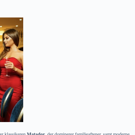
er klassikeren
Matador
, der dominerer familieaftener, samt moderne