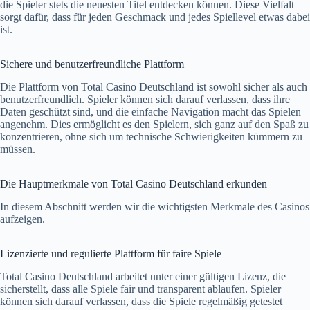
die Spieler stets die neuesten Titel entdecken können. Diese Vielfalt
sorgt dafür, dass für jeden Geschmack und jedes Spiellevel etwas dabei
ist.
Sichere und benutzerfreundliche Plattform
Die Plattform von Total Casino Deutschland ist sowohl sicher als auch
benutzerfreundlich. Spieler können sich darauf verlassen, dass ihre
Daten geschützt sind, und die einfache Navigation macht das Spielen
angenehm. Dies ermöglicht es den Spielern, sich ganz auf den Spaß zu
konzentrieren, ohne sich um technische Schwierigkeiten kümmern zu
müssen.
Die Hauptmerkmale von Total Casino Deutschland erkunden
In diesem Abschnitt werden wir die wichtigsten Merkmale des Casinos
aufzeigen.
Lizenzierte und regulierte Plattform für faire Spiele
Total Casino Deutschland arbeitet unter einer gültigen Lizenz, die
sicherstellt, dass alle Spiele fair und transparent ablaufen. Spieler
können sich darauf verlassen, dass die Spiele regelmäßig getestet