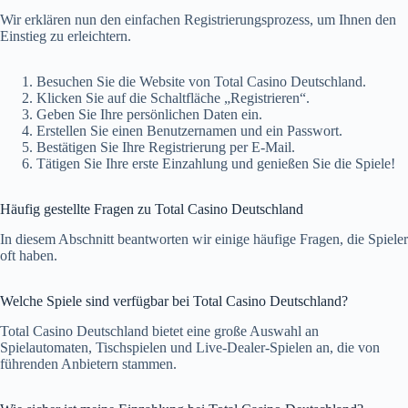
Wir erklären nun den einfachen Registrierungsprozess, um Ihnen den
Einstieg zu erleichtern.
Besuchen Sie die Website von Total Casino Deutschland.
Klicken Sie auf die Schaltfläche „Registrieren“.
Geben Sie Ihre persönlichen Daten ein.
Erstellen Sie einen Benutzernamen und ein Passwort.
Bestätigen Sie Ihre Registrierung per E-Mail.
Tätigen Sie Ihre erste Einzahlung und genießen Sie die Spiele!
Häufig gestellte Fragen zu Total Casino Deutschland
In diesem Abschnitt beantworten wir einige häufige Fragen, die Spieler
oft haben.
Welche Spiele sind verfügbar bei Total Casino Deutschland?
Total Casino Deutschland bietet eine große Auswahl an
Spielautomaten, Tischspielen und Live-Dealer-Spielen an, die von
führenden Anbietern stammen.