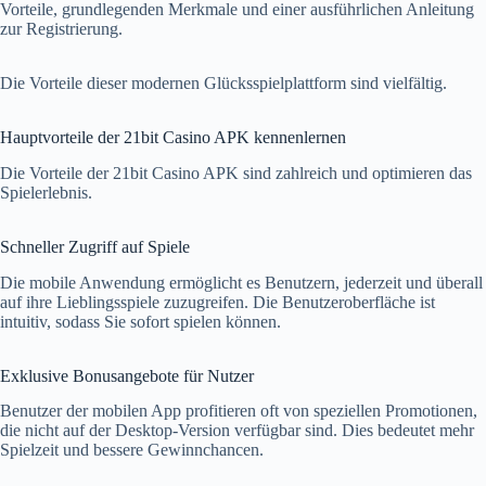
Vorteile, grundlegenden Merkmale und einer ausführlichen Anleitung
zur Registrierung.
Die Vorteile dieser modernen Glücksspielplattform sind vielfältig.
Hauptvorteile der 21bit Casino APK kennenlernen
Die Vorteile der 21bit Casino APK sind zahlreich und optimieren das
Spielerlebnis.
Schneller Zugriff auf Spiele
Die mobile Anwendung ermöglicht es Benutzern, jederzeit und überall
auf ihre Lieblingsspiele zuzugreifen. Die Benutzeroberfläche ist
intuitiv, sodass Sie sofort spielen können.
Exklusive Bonusangebote für Nutzer
Benutzer der mobilen App profitieren oft von speziellen Promotionen,
die nicht auf der Desktop-Version verfügbar sind. Dies bedeutet mehr
Spielzeit und bessere Gewinnchancen.