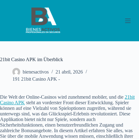
S
a
l
t
a
r
a
l
c
o
21bit Casino APK im Überblick
n
t
bienesactivos
21 abril, 2026
e
n
191 21bit Casino APK -
i
d
o
Die Welt der Online-Casinos wird zunehmend mobiler, und die
21bit
Casino APK
steht an vorderster Front dieser Entwicklung. Spieler
können auf eine Vielzahl von Spieloptionen zugreifen, während sie
unterwegs sind, was das Glücksspiel-Erlebnis revolutioniert. Diese
Applikation bietet nicht nur Spiele, sondern auch
Sicherheitsfunktionen, einen benutzerfreundlichen Zugang und
zahlreiche Bonusangebote. In diesem Artikel erfahren Sie alles, was
Sie über die mobile Anwendung wissen müssen, einschließlich ihrer