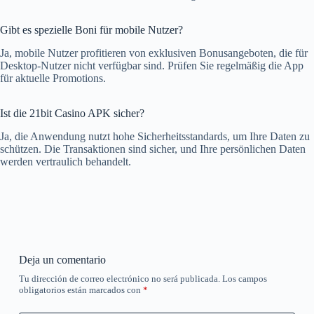
Gibt es spezielle Boni für mobile Nutzer?
Ja, mobile Nutzer profitieren von exklusiven Bonusangeboten, die für
Desktop-Nutzer nicht verfügbar sind. Prüfen Sie regelmäßig die App
für aktuelle Promotions.
Ist die 21bit Casino APK sicher?
Ja, die Anwendung nutzt hohe Sicherheitsstandards, um Ihre Daten zu
schützen. Die Transaktionen sind sicher, und Ihre persönlichen Daten
werden vertraulich behandelt.
Deja un comentario
Tu dirección de correo electrónico no será publicada.
Los campos
obligatorios están marcados con
*