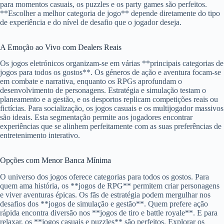
para momentos casuais, os puzzles e os party games são perfeitos.
**Escolher a melhor categoria de jogo** depende diretamente do tipo
de experiência e do nível de desafio que o jogador deseja.
A Emoção ao Vivo com Dealers Reais
Os jogos eletrónicos organizam-se em várias **principais categorias de
jogos para todos os gostos**. Os géneros de ação e aventura focam-se
em combate e narrativa, enquanto os RPGs aprofundam o
desenvolvimento de personagens. Estratégia e simulação testam o
planeamento e a gestão, e os desportos replicam competições reais ou
fictícias. Para socialização, os jogos casuais e os multijogador massivos
são ideais. Esta segmentação permite aos jogadores encontrar
experiências que se alinhem perfeitamente com as suas preferências de
entretenimento interativo.
Opções com Menor Banca Mínima
O universo dos jogos oferece categorias para todos os gostos. Para
quem ama história, os **jogos de RPG** permitem criar personagens
e viver aventuras épicas. Os fãs de estratégia podem mergulhar nos
desafios dos **jogos de simulação e gestão**. Quem prefere ação
rápida encontra diversão nos **jogos de tiro e battle royale**. E para
relaxar, os **jogos casuais e puzzles** são perfeitos. Explorar os