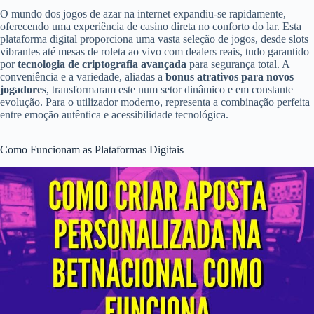
O mundo dos jogos de azar na internet expandiu-se rapidamente,
oferecendo uma experiência de casino direta no conforto do lar. Esta
plataforma digital proporciona uma vasta seleção de jogos, desde slots
vibrantes até mesas de roleta ao vivo com dealers reais, tudo garantido
por
tecnologia de criptografia avançada
para segurança total. A
conveniência e a variedade, aliadas a
bonus atrativos para novos
jogadores
, transformaram este num setor dinâmico e em constante
evolução. Para o utilizador moderno, representa a combinação perfeita
entre emoção autêntica e acessibilidade tecnológica.
Como Funcionam as Plataformas Digitais