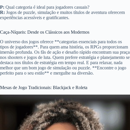
P:
Qual categoria é ideal para jogadores casuais?
R:
Jogos de puzzle, simulação e muitos títulos de aventura oferecem
experiências acessíveis e gratificantes.
Caça-Níqueis: Desde os Clássicos aos Modernos
O universo dos jogos oferece **categorias essenciais para todos os
tipos de jogadores**. Para quem ama história, os RPGs proporcionam
imersão profunda. Os fãs de ação e desafio rápido encontram sua praça
nos shooters e jogos de luta. Quem prefere estratégia e planejamento se
destaca nos títulos de estratégia em tempo real. E para relaxar, nada
melhor que um bom jogo de simulação ou puzzle. **Encontre o jogo
perfeito para o seu estilo** e mergulhe na diversão.
Mesas de Jogo Tradicionais: Blackjack e Roleta