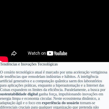
Tendências e Inovações Tecnológicas
O cenário tecnológico atual é marcado por uma aceleração vertiginosa
de tendências que remodelam indústrias e hábitos. A inteligência
artificial generativa e a computação quântica saem dos laboratórios
para aplicações práticas, enquanto a hiperautomação e a Internet das
Coisas expandem os limites da eficiência. Paralelamente, a busca por
sustentabilidade digital
ganha força, impulsionando inovações em
energia limpa e economia circular. Neste ecossistema dinâmico, a
adaptação ágil e o foco em
experiência do usuário
tornam-se
diferenciais cruciais para qualquer organização que pretenda não