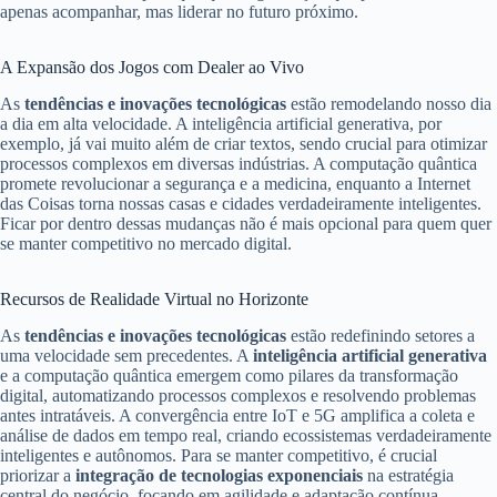
apenas acompanhar, mas liderar no futuro próximo.
A Expansão dos Jogos com Dealer ao Vivo
As
tendências e inovações tecnológicas
estão remodelando nosso dia
a dia em alta velocidade. A inteligência artificial generativa, por
exemplo, já vai muito além de criar textos, sendo crucial para otimizar
processos complexos em diversas indústrias. A computação quântica
promete revolucionar a segurança e a medicina, enquanto a Internet
das Coisas torna nossas casas e cidades verdadeiramente inteligentes.
Ficar por dentro dessas mudanças não é mais opcional para quem quer
se manter competitivo no mercado digital.
Recursos de Realidade Virtual no Horizonte
As
tendências e inovações tecnológicas
estão redefinindo setores a
uma velocidade sem precedentes. A
inteligência artificial generativa
e a computação quântica emergem como pilares da transformação
digital, automatizando processos complexos e resolvendo problemas
antes intratáveis. A convergência entre IoT e 5G amplifica a coleta e
análise de dados em tempo real, criando ecossistemas verdadeiramente
inteligentes e autônomos. Para se manter competitivo, é crucial
priorizar a
integração de tecnologias exponenciais
na estratégia
central do negócio, focando em agilidade e adaptação contínua.