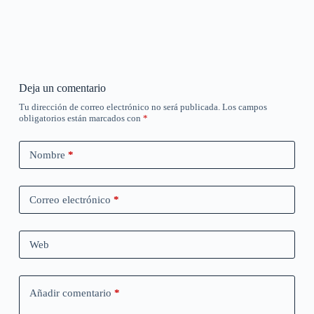
Deja un comentario
Tu dirección de correo electrónico no será publicada.
Los campos
obligatorios están marcados con
*
Nombre
*
Correo electrónico
*
Web
Añadir comentario
*