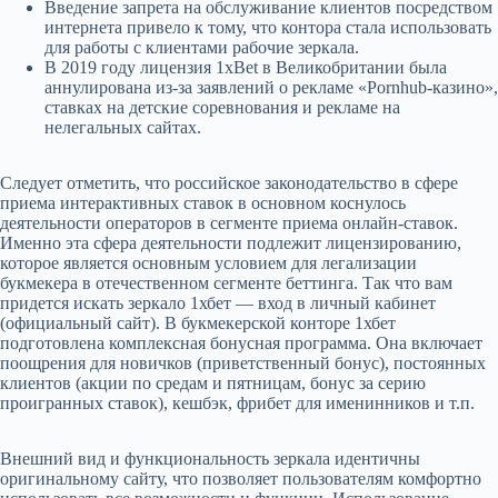
Введение запрета на обслуживание клиентов посредством
интернета привело к тому, что контора стала использовать
для работы с клиентами рабочие зеркала.
В 2019 году лицензия 1xBet в Великобритании была
аннулирована из-за заявлений о рекламе «Pornhub-казино»,
ставках на детские соревнования и рекламе на
нелегальных сайтах.
Следует отметить, что российское законодательство в сфере
приема интерактивных ставок в основном коснулось
деятельности операторов в сегменте приема онлайн-ставок.
Именно эта сфера деятельности подлежит лицензированию,
которое является основным условием для легализации
букмекера в отечественном сегменте беттинга. Так что вам
придется искать зеркало 1хбет — вход в личный кабинет
(официальный сайт). В букмекерской конторе 1хбет
подготовлена комплексная бонусная программа. Она включает
поощрения для новичков (приветственный бонус), постоянных
клиентов (акции по средам и пятницам, бонус за серию
проигранных ставок), кешбэк, фрибет для именинников и т.п.
Внешний вид и функциональность зеркала идентичны
оригинальному сайту, что позволяет пользователям комфортно