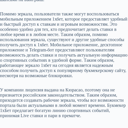
Помимо зеркала, пользователи также могут воспользоваться
мобильным приложением 1хбет, которое предоставляет удобный
и быстрый доступ к ставкам и игровым возможностям. Это
особенно удобно для тех, кто предпочитает делать ставки в
любое время и в любом месте. Таким образом, помимо
использования зеркала, существуют и другие удобные способы
получить доступ к 1хбет. Мобильное приложение, десктопное
приложение и Telegram-бот предоставляют пользователям
возможность делать ставки и получать актуальную информацию
о спортивных событиях в удобной форме. Таким образом,
работающее зеркало 1хбет на сегодня является надежным
способом получить доступ к популярному букмекерскому сайту,
несмотря на возможные блокировки.
У компании лицензия выдана на Кюрасао, поэтому она не
признается российским законодательством. Таким образом,
приходится создавать рабочие зеркала, чтобы все возможности
портала были актуальными в любой момент времени. Букмекер
1хБет предлагает богатую линию спортивных событий,
принимая Live ставки и пари в прематче.