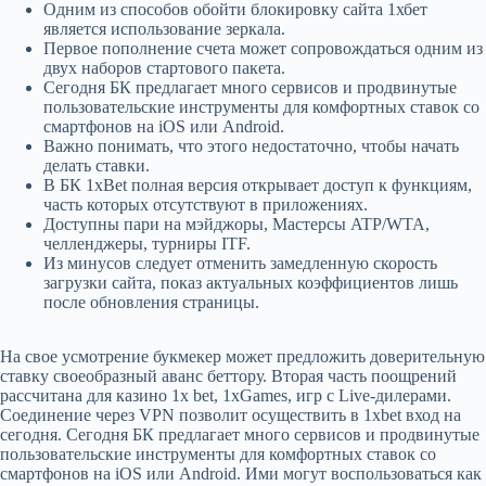
Одним из способов обойти блокировку сайта 1хбет
является использование зеркала.
Первое пополнение счета может сопровождаться одним из
двух наборов стартового пакета.
Сегодня БК предлагает много сервисов и продвинутые
пользовательские инструменты для комфортных ставок со
смартфонов на iOS или Android.
Важно понимать, что этого недостаточно, чтобы начать
делать ставки.
В БК 1xBet полная версия открывает доступ к функциям,
часть которых отсутствуют в приложениях.
Доступны пари на мэйджоры, Мастерсы ATP/WTA,
челленджеры, турниры ITF.
Из минусов следует отменить замедленную скорость
загрузки сайта, показ актуальных коэффициентов лишь
после обновления страницы.
На свое усмотрение букмекер может предложить доверительную
ставку своеобразный аванс беттору. Вторая часть поощрений
рассчитана для казино 1x bet, 1xGames, игр с Live-дилерами.
Соединение через VPN позволит осуществить в 1xbet вход на
сегодня. Сегодня БК предлагает много сервисов и продвинутые
пользовательские инструменты для комфортных ставок со
смартфонов на iOS или Android. Ими могут воспользоваться как