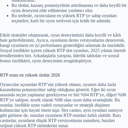
bulabilirsiniz.
Bu slotlar, kazanç potansiyelinin artırılmasına ve daha keyifli bir
oyun deneyimi elde edilmesine yardımcı olur.
Bu nedenle, oyuncuların en yüksek RTP’ye sahip oyunları
seçmeleri, karlı bir oyun serüveni için kritik bir adımdır.
Etkili stratejiler oluşturarak, oyun deneyiminizi daha keyifli ve kârlı
hale getirebilirsiniz. Ayrıca, oyunların demo versiyonlarını deneyerek,
hangi oyunların en iyi performansı gösterdiğini anlamak da önemlidir.
Sosyal özellikler içeren yüksek RTP slot oyunları, 2025 yılının önemli
trendlerinden biri. Arkadaşlarla yarışma, liderlik tabloları ve sosyal
bonus özellikleri, oyun deneyimini zenginleştiriyor.
RTP oranı en yüksek slotlar 2026
Oyuncular açısından RTP’nin yüksek olması, oyunun daha fazla
kazandırma potansiyeline sahip olduğunu gösterir. Eğer iki oyun
arasında seçim yapmanız gerekiyorsa ve biri %94 RTP’ye, diğeri %98
RTP’ye sahipse, teorik olarak %98 olan oyun daha avantajlıdır. Bu
oranlar, özellikle uzun vadeli oynayanlar ve stratejik düşünen
kullanıcılar için hayati önem taşır. Her casino, aynı oyunları sunuyor
gibi görünse de, sunulan oyunların RTP oranları farklı olabilir. Bazı
casinolar, oyunların düşük RTP versiyonlarını sunarken, bazıları
orijinal yüksek RTP sürümlerini sunar.