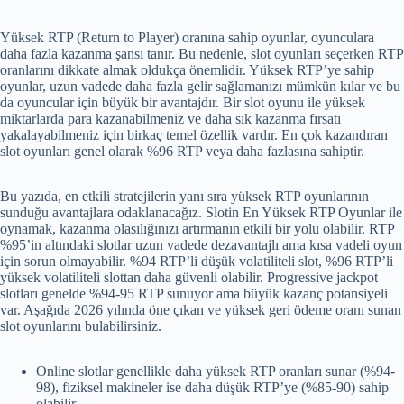
Yüksek RTP (Return to Player) oranına sahip oyunlar, oyunculara
daha fazla kazanma şansı tanır. Bu nedenle, slot oyunları seçerken RTP
oranlarını dikkate almak oldukça önemlidir. Yüksek RTP’ye sahip
oyunlar, uzun vadede daha fazla gelir sağlamanızı mümkün kılar ve bu
da oyuncular için büyük bir avantajdır. Bir slot oyunu ile yüksek
miktarlarda para kazanabilmeniz ve daha sık kazanma fırsatı
yakalayabilmeniz için birkaç temel özellik vardır. En çok kazandıran
slot oyunları genel olarak %96 RTP veya daha fazlasına sahiptir.
Bu yazıda, en etkili stratejilerin yanı sıra yüksek RTP oyunlarının
sunduğu avantajlara odaklanacağız. Slotin En Yüksek RTP Oyunlar ile
oynamak, kazanma olasılığınızı artırmanın etkili bir yolu olabilir. RTP
%95’in altındaki slotlar uzun vadede dezavantajlı ama kısa vadeli oyun
için sorun olmayabilir. %94 RTP’li düşük volatiliteli slot, %96 RTP’li
yüksek volatiliteli slottan daha güvenli olabilir. Progressive jackpot
slotları genelde %94-95 RTP sunuyor ama büyük kazanç potansiyeli
var. Aşağıda 2026 yılında öne çıkan ve yüksek geri ödeme oranı sunan
slot oyunlarını bulabilirsiniz.
Online slotlar genellikle daha yüksek RTP oranları sunar (%94-
98), fiziksel makineler ise daha düşük RTP’ye (%85-90) sahip
olabilir.