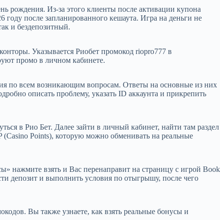
ь рождения. Из-за этого клиенты после активации купона
6 году после запланированного кешаута. Игра на деньги не
так и бездепозитный.
конторы. Указывается Риобет промокод riopro777 в
руют промо в личном кабинете.
ция по всем возникающим вопросам. Ответы на основные из них
дробно описать проблему, указать ID аккаунта и прикрепить
ься в Рио Бет. Далее зайти в личный кабинет, найти там раздел
(Casino Points), которую можно обменивать на реальные
ы» нажмите взять и Вас перенаправит на страницу с игрой Book
сти депозит и выполнить условия по отыгрышу, после чего
кодов. Вы также узнаете, как взять реальные бонусы и