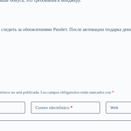
ыше бонуса, это требования к вейджеру.
следить за обновлениями Риобет. После активации подарка день
trónico no será publicada.
Los campos obligatorios están marcados con
*
Correo electrónico
*
Web