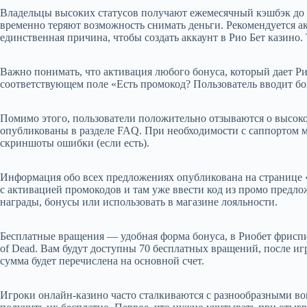
Владельцы высоких статусов получают ежемесячный кэшбэк до 1
временно теряют возможность снимать деньги. Рекомендуется ак
единственная причина, чтобы создать аккаунт в Рио Бет казино.
Важно понимать, что активация любого бонуса, который дает Рио
соответствующем поле «Есть промокод? Пользователь вводит б
Помимо этого, пользователи положительно отзываются о высоко
опубликованы в разделе FAQ. При необходимости с саппортом м
скриншоты ошибки (если есть).
Информация обо всех предложениях опубликована на странице «Б
с активацией промокодов и там уже ввести код из промо предло
награды, бонусы или использовать в магазине лояльности.
Бесплатные вращения — удобная форма бонуса, в Риобет фриспи
of Dead. Вам будут доступны 70 бесплатных вращений, после иг
сумма будет перечислена на основной счет.
Игроки онлайн-казино часто сталкиваются с разнообразными воп