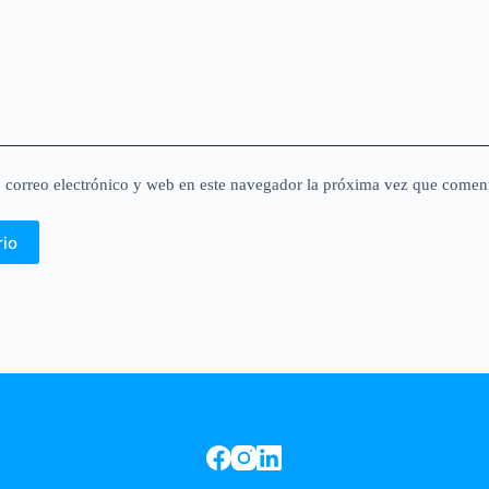
correo electrónico y web en este navegador la próxima vez que comen
rio