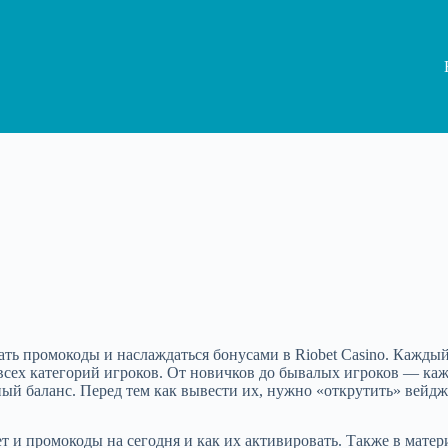
ь промокоды и наслаждаться бонусами в Riobet Casino. Каждый 
сех категорий игроков. От новичков до бывалых игроков — кажд
ый баланс. Перед тем как вывести их, нужно «открутить» вейдж
ет и промокоды на сегодня и как их активировать. Также в матер