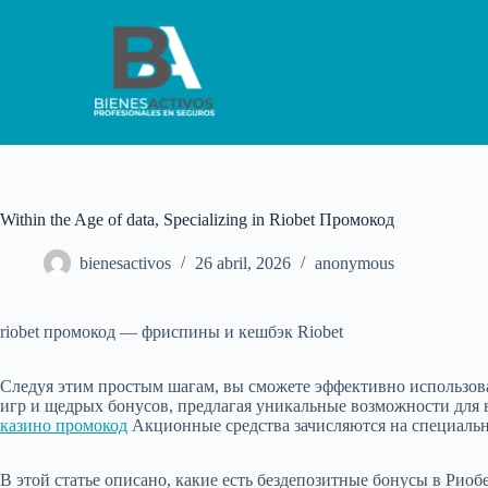
S
a
l
t
a
r
a
l
c
o
n
Within the Age of data, Specializing in Riobet Промокод
t
e
bienesactivos
26 abril, 2026
anonymous
n
i
d
riobet промокод — фриспины и кешбэк Riobet
o
Следуя этим простым шагам, вы сможете эффективно использоват
игр и щедрых бонусов, предлагая уникальные возможности для в
казино промокод
Акционные средства зачисляются на специальн
В этой статье описано, какие есть бездепозитные бонусы в Риоб