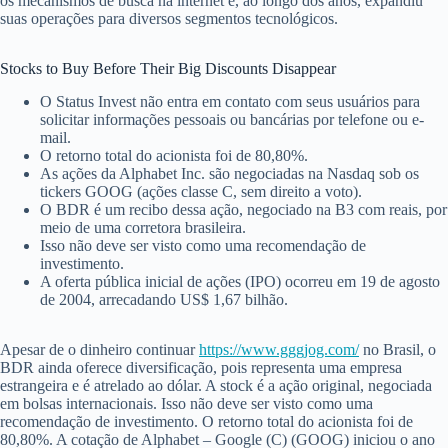
os mecanismos de busca na internet e, ao longo dos anos, expandiu
suas operações para diversos segmentos tecnológicos.
Stocks to Buy Before Their Big Discounts Disappear
O Status Invest não entra em contato com seus usuários para
solicitar informações pessoais ou bancárias por telefone ou e-
mail.
O retorno total do acionista foi de 80,80%.
As ações da Alphabet Inc. são negociadas na Nasdaq sob os
tickers GOOG (ações classe C, sem direito a voto).
O BDR é um recibo dessa ação, negociado na B3 com reais, por
meio de uma corretora brasileira.
Isso não deve ser visto como uma recomendação de
investimento.
A oferta pública inicial de ações (IPO) ocorreu em 19 de agosto
de 2004, arrecadando US$ 1,67 bilhão.
Apesar de o dinheiro continuar
https://www.gggjog.com/
no Brasil, o
BDR ainda oferece diversificação, pois representa uma empresa
estrangeira e é atrelado ao dólar. A stock é a ação original, negociada
em bolsas internacionais. Isso não deve ser visto como uma
recomendação de investimento. O retorno total do acionista foi de
80,80%. A cotação de Alphabet – Google (C) (GOOG) iniciou o ano