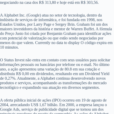
negociando na casa dos R$ 313,80 e hoje está em R$ 303,56.
A Alphabet Inc. (Google) atua no setor de tecnologia, dentro da
indústria de serviços de informática, e foi fundada em 1998, nos
Estados Unidos, por Larry Page e Sergey Brin. Graham foi um dos
maiores investidores da história e mentor de Warren Buffet. A fórmula
do Preço Justo foi criada por Benjamin Graham para identificar ações
com potencial de valorização ou que estão sendo negociadas por
menos do que valem. Currently no data to display O código expira em
10 minutos.
O Status Invest não entra em contato com seus usuários para solicitar
informações pessoais ou bancárias por telefone ou e-mail. No último
ano, a ação apresentou uma variação de 80.8 em sua cotação e
distribuiu R$ 0,00 em dividendos, resultando em um Dividend Yield
de 0,27%. Atualmente, a Alphabet continua desenvolvendo novos
produtos e serviços, acompanhando as transformações do mercado
tecnológico e expandindo sua atuação em diversos segmentos.
A oferta pública inicial de ações (IPO) ocorreu em 19 de agosto de
2004, arrecadando US$ 1,67 bilhão. Em 2000, a empresa lançou o
Google Ads, serviço de publicidade digital que se tornou um dos
principais geradores de receita da companhia. As ações da Alphabet