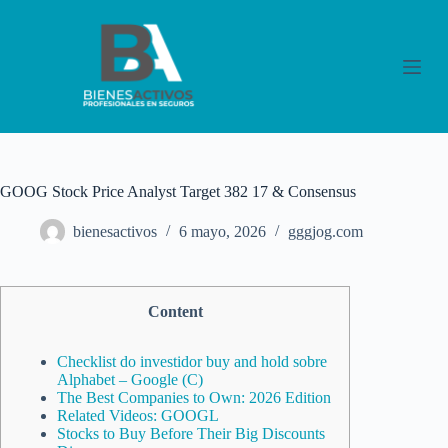
S
a
l
t
a
r
a
l
c
o
GOOG Stock Price Analyst Target 382 17 & Consensus
n
t
bienesactivos
6 mayo, 2026
gggjog.com
e
n
i
d
o
Content
Checklist do investidor buy and hold sobre
Alphabet – Google (C)
The Best Companies to Own: 2026 Edition
Related Videos: GOOGL
Stocks to Buy Before Their Big Discounts