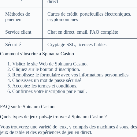
direct
Méthodes de
Cartes de crédit, portefeuilles électroniques,
paiement
cryptomonnaies
Service client
Chat en direct, email, FAQ complète
Sécurité
Cryptage SSL, licences fiables
Comment s’inscrire à Spinaura Casino
Visitez le site Web de Spinaura Casino.
Cliquez sur le bouton d’inscription.
Remplissez le formulaire avec vos informations personnelles.
Choisissez un mot de passe sécurisé.
Acceptez les termes et conditions.
Confirmez votre inscription par e-mail.
FAQ sur le Spinaura Casino
Quels types de jeux puis-je trouver à Spinaura Casino ?
Vous trouverez une variété de jeux, y compris des machines à sous, des
jeux de table et des expériences de jeu en direct.