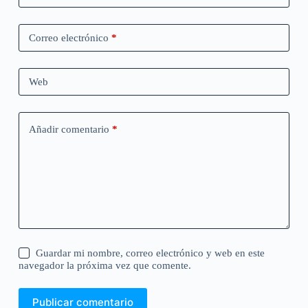
Correo electrónico
*
Web
Añadir comentario
*
Guardar mi nombre, correo electrónico y web en este
navegador la próxima vez que comente.
Publicar comentario