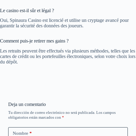
Le casino est-il sûr et légal ?
Oui, Spinaura Casino est licencié et utilise un cryptage avancé pour
garantir la sécurité des données des joueurs.
Comment puis-je retirer mes gains ?
Les retraits peuvent être effectués via plusieurs méthodes, telles que les
cartes de crédit ou les portefeuilles électroniques, selon votre choix lors
du dépôt.
Deja un comentario
Tu dirección de correo electrónico no será publicada.
Los campos
obligatorios están marcados con
*
Nombre
*