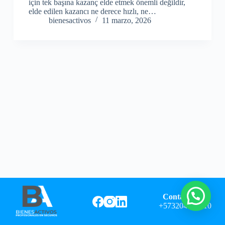
için tek başına kazanç elde etmek önemli değildir,
elde edilen kazancı ne derece hızlı, ne…
bienesactivos
11 marzo, 2026
Contáctanos:
+573204982710