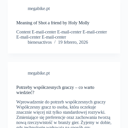
megabike.pt
Meaning of Shot a friend by Holy Molly
Content E-mail-center E-mail-center E-mail-center
E-mail-center E-mail-center
bienesactivos
19 febrero, 2026
megabike.pt
Potrzeby współczesnych graczy – co warto
wiedzieć?
Wprowadzenie do potrzeb współczesnych graczy
Współczesny gracz to osoba, która oczekuje
znacznie więcej niż tylko standardowej rozrywki.
Zmieniające się preferencje oraz zachowania tworzą
nową rzeczywistość w branży gier. Żyjemy w dobie,
gdy technologie wpływają na sposób gry,