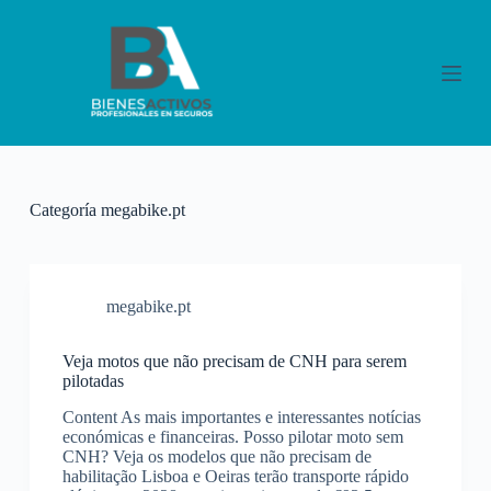
S
a
l
t
a
r
a
l
c
o
Categoría
megabike.pt
n
t
e
n
i
megabike.pt
d
o
Veja motos que não precisam de CNH para serem
pilotadas
Content As mais importantes e interessantes notícias
económicas e financeiras. Posso pilotar moto sem
CNH? Veja os modelos que não precisam de
habilitação Lisboa e Oeiras terão transporte rápido